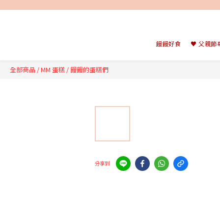
饅饅好食
♥ 父親節
全部商品
/
MM 蛋糕
/
饅饅的蛋糕們
分享到