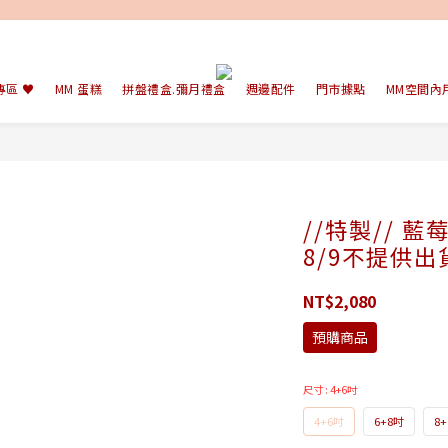
專區 ♥
MM 蛋糕
拼盤禮盒.彌月禮盒
週邊配件
門市據點
MM空間內
//特製// 藍
8/9不提供出
NT$2,080
預購商品
尺寸
: 4+6吋
4+6吋
6+8吋
8