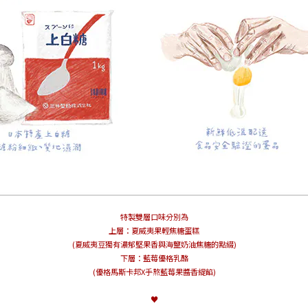
特製雙層口味分別為
上層：夏威夷果輕焦糖蛋糕
(夏威夷豆獨有濃郁堅果香與海鹽奶油焦糖的點綴)
下層：藍莓優格乳酪
(優格馬斯卡邦X手熬藍莓果醬香緹餡)
♥