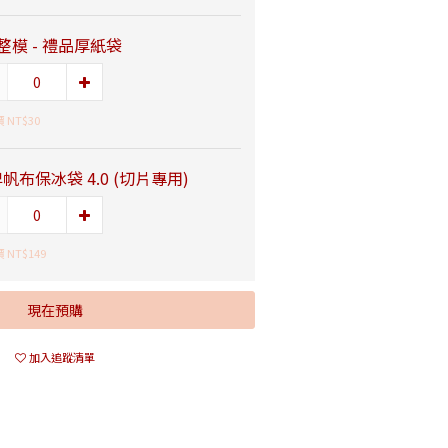
整模 - 禮品厚紙袋
 NT$30
帆布保冰袋 4.0 (切片專用)
 NT$149
現在預購
加入追蹤清單