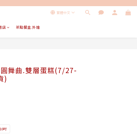
繁體中文
用店
茶點餐盒.外燴
莓圓舞曲.雙層蛋糕(7/27-
貨)
+10吋