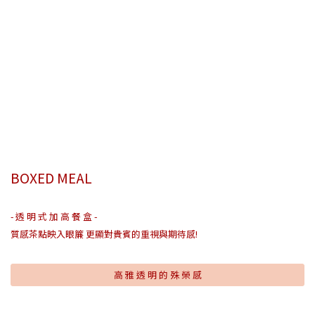
BOXED MEAL
- 透 明 式 加 高 餐 盒 -
質感茶點映入眼簾 更顯對貴賓的重視與期待感!
高 雅 透 明 的 殊 榮 感