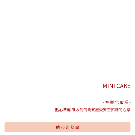
MINI CAKE
- 客 製 化 蛋 糕 -
貼心準備 讓收到的貴賓感受賓至如歸的心意
貼 心 的 秘 訣