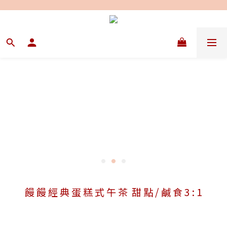
饅 饅 經 典 蛋 糕 式 午 茶 甜 點 / 鹹 食 3 : 1