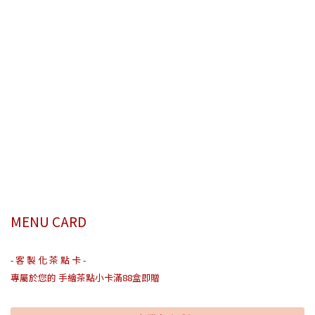
MENU CARD
- 客 製 化 茶 點 卡 -
專屬於您的 手繪茶點小卡滿88盒即贈