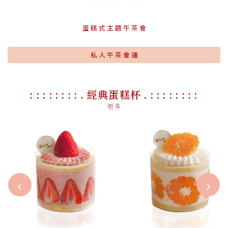
蛋 糕 式 主 題 午 茶 會
私 人 午 茶 會 議
: : : : : : : : . 經典蛋糕杯 . : : : : : : : :
更多
‹
›