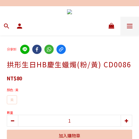
分享到
拱形生日HB慶生蠟燭(粉/黃) CD0086
NT$80
顏色
: 黃
黃
數量
加入購物車