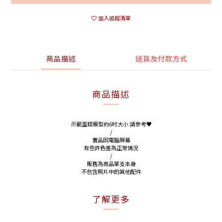
加入追蹤清單
商品描述
送貨及付款方式
商品描述
示範蛋糕模型約6吋大小 請參考♥
/
實品因電腦屏幕
有些許色差為正常情況
/
販售為商品單支本身
不包含照片中的其他配件
了解更多