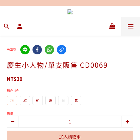
分享到
慶生小人物/單支販售 CD0069
NT$30
顏色
: 粉
粉
紅
藍
綠
黃
紫
數量
加入購物車