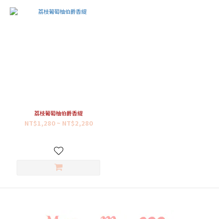
荔枝葡萄柚伯爵香緹
NT$1,280 ~ NT$2,280