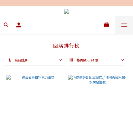
回購排行榜
商品排序
每頁顯示 24 個