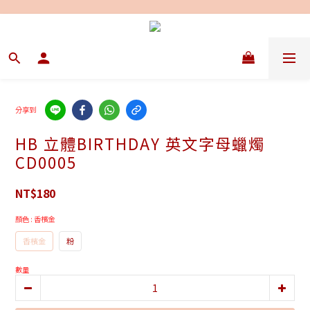
分享到
HB 立體BIRTHDAY 英文字母蠟燭
CD0005
NT$180
顏色
: 香檳金
香檳金
粉
數量